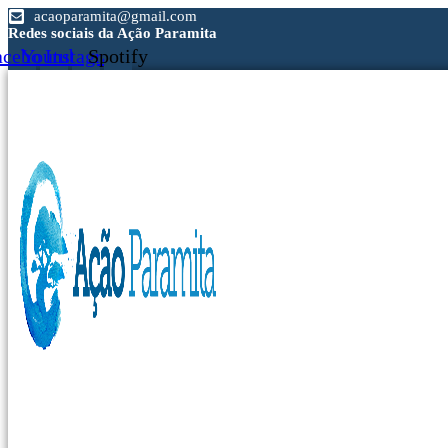
Ir
acaoparamita@gmail.com
para
Redes sociais da Ação Paramita
o
acebook
Youtube
Instagram
Spotify
conteúdo
NewsLetter