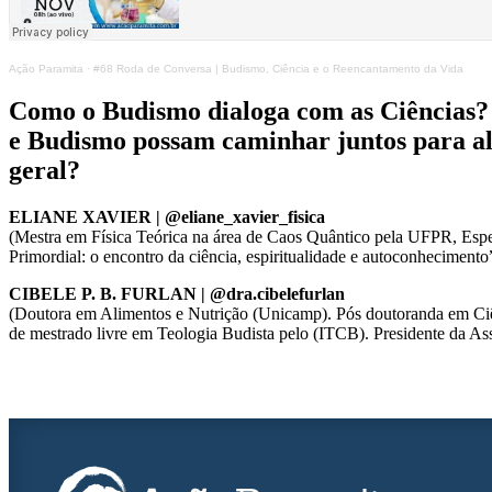
Ação Paramita
·
#68 Roda de Conversa | Budismo, Ciência e o Reencantamento da Vida
Como o Budismo dialoga com as Ciências?
e Budismo possam caminhar juntos para aliv
geral?
ELIANE XAVIER | @eliane_xavier_fisica
(Mestra em Física Teórica na área de Caos Quântico pela UFPR, Espe
Primordial: o encontro da ciência, espiritualidade e autoconhecimento
CIBELE P. B. FURLAN | @dra.cibelefurlan
(Doutora em Alimentos e Nutrição (Unicamp). Pós doutoranda em Ciên
de mestrado livre em Teologia Budista pelo (ITCB). Presidente da 