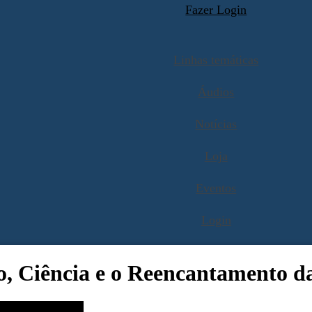
Fazer Login
Linhas temáticas
Áudios
Notícias
Loja
Eventos
Login
, Ciência e o Reencantamento d