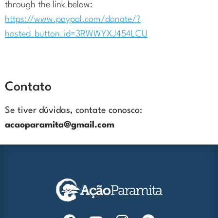
through the link below:
https://www.paypal.com/donate/?
hosted_button_id=3RWWYXJ454LCU
Contato
Se tiver dúvidas, contate conosco:
acaoparamita@gmail.com