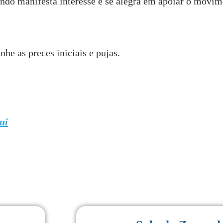
ndo manifesta interesse e se alegra em apoiar o movim
he as preces iniciais e pujas.
ui