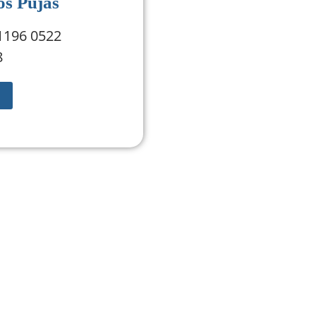
os Pujas
 1196 0522
8