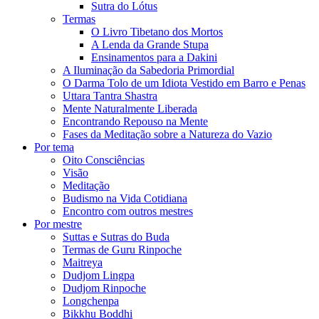
Sutra do Lótus
Termas
O Livro Tibetano dos Mortos
A Lenda da Grande Stupa
Ensinamentos para a Dakini
A Iluminação da Sabedoria Primordial
O Darma Tolo de um Idiota Vestido em Barro e Penas
Uttara Tantra Shastra
Mente Naturalmente Liberada
Encontrando Repouso na Mente
Fases da Meditação sobre a Natureza do Vazio
Por tema
Oito Consciências
Visão
Meditação
Budismo na Vida Cotidiana
Encontro com outros mestres
Por mestre
Suttas e Sutras do Buda
Termas de Guru Rinpoche
Maitreya
Dudjom Lingpa
Dudjom Rinpoche
Longchenpa
Bikkhu Boddhi