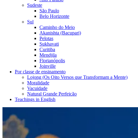
Sudeste
São Paulo
Belo Horizonte
Sul
Caminho do Meio
Akanishta (Bacupari)
Pelotas
Sukhavati
Curitiba
Mendjila
Florianópolis
Joinville
Por classe de ensinamento
Lojong (Os Oito Versos que Transformam a Mente)
Moralidade
Vacuidade
Natural Grande Perfeição
Teachings in English