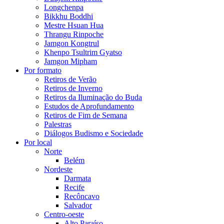
Longchenpa
Bikkhu Boddhi
Mestre Hsuan Hua
Thrangu Rinpoche
Jamgon Kongtrul
Khenpo Tsultrim Gyatso
Jamgon Mipham
Por formato
Retiros de Verão
Retiros de Inverno
Retiros da Iluminação do Buda
Estudos de Aprofundamento
Retiros de Fim de Semana
Palestras
Diálogos Budismo e Sociedade
Por local
Norte
Belém
Nordeste
Darmata
Recife
Recôncavo
Salvador
Centro-oeste
Alto Paraíso