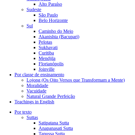
Alto Paraíso
Sudeste
São Paulo
Belo Horizonte
Sul
Caminho do Meio
Akanishta (Bacupari)
Pelotas
Sukhavati
Curitiba
Mendjila
Florianópolis
Joinville
Por classe de ensinamento
Lojong (Os Oito Versos que Transformam a Mente)
Moralidade
Vacuidade
Natural Grande Perfeição
Teachings in English
Por texto
Suttas
Satipatana Sutta
Anapanasati Sutta
Tapussa Sutta