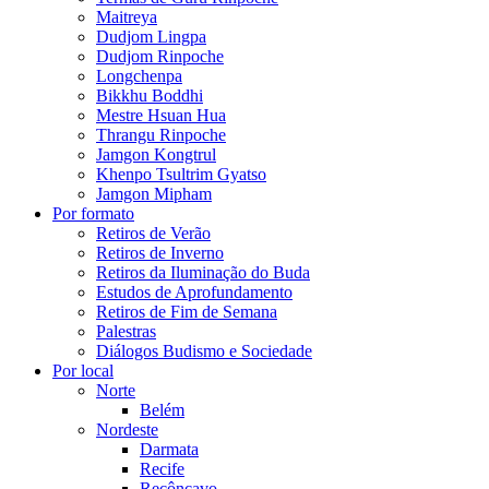
Maitreya
Dudjom Lingpa
Dudjom Rinpoche
Longchenpa
Bikkhu Boddhi
Mestre Hsuan Hua
Thrangu Rinpoche
Jamgon Kongtrul
Khenpo Tsultrim Gyatso
Jamgon Mipham
Por formato
Retiros de Verão
Retiros de Inverno
Retiros da Iluminação do Buda
Estudos de Aprofundamento
Retiros de Fim de Semana
Palestras
Diálogos Budismo e Sociedade
Por local
Norte
Belém
Nordeste
Darmata
Recife
Recôncavo