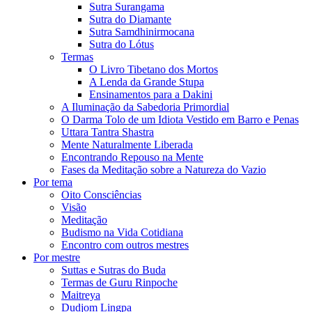
Sutra Surangama
Sutra do Diamante
Sutra Samdhinirmocana
Sutra do Lótus
Termas
O Livro Tibetano dos Mortos
A Lenda da Grande Stupa
Ensinamentos para a Dakini
A Iluminação da Sabedoria Primordial
O Darma Tolo de um Idiota Vestido em Barro e Penas
Uttara Tantra Shastra
Mente Naturalmente Liberada
Encontrando Repouso na Mente
Fases da Meditação sobre a Natureza do Vazio
Por tema
Oito Consciências
Visão
Meditação
Budismo na Vida Cotidiana
Encontro com outros mestres
Por mestre
Suttas e Sutras do Buda
Termas de Guru Rinpoche
Maitreya
Dudjom Lingpa