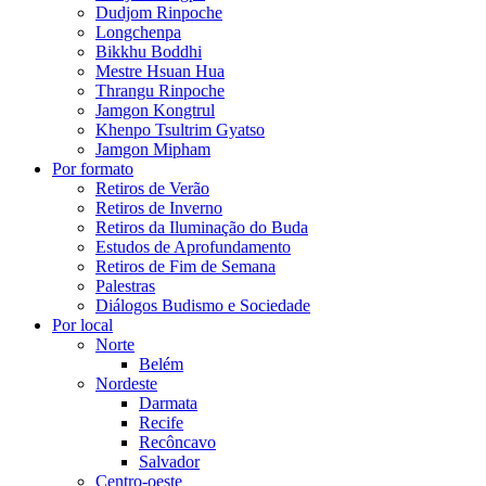
Dudjom Rinpoche
Longchenpa
Bikkhu Boddhi
Mestre Hsuan Hua
Thrangu Rinpoche
Jamgon Kongtrul
Khenpo Tsultrim Gyatso
Jamgon Mipham
Por formato
Retiros de Verão
Retiros de Inverno
Retiros da Iluminação do Buda
Estudos de Aprofundamento
Retiros de Fim de Semana
Palestras
Diálogos Budismo e Sociedade
Por local
Norte
Belém
Nordeste
Darmata
Recife
Recôncavo
Salvador
Centro-oeste