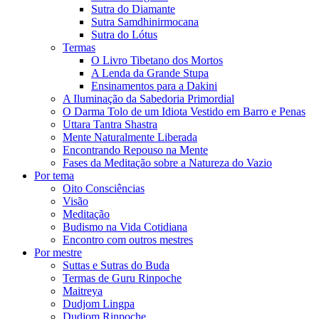
Sutra do Diamante
Sutra Samdhinirmocana
Sutra do Lótus
Termas
O Livro Tibetano dos Mortos
A Lenda da Grande Stupa
Ensinamentos para a Dakini
A Iluminação da Sabedoria Primordial
O Darma Tolo de um Idiota Vestido em Barro e Penas
Uttara Tantra Shastra
Mente Naturalmente Liberada
Encontrando Repouso na Mente
Fases da Meditação sobre a Natureza do Vazio
Por tema
Oito Consciências
Visão
Meditação
Budismo na Vida Cotidiana
Encontro com outros mestres
Por mestre
Suttas e Sutras do Buda
Termas de Guru Rinpoche
Maitreya
Dudjom Lingpa
Dudjom Rinpoche