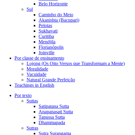
Belo Horizonte
Sul
Caminho do Meio
Akanishta (Bacupari)
Pelotas
Sukhavati
Curitiba
Mendjila
Florianópolis
Joinville
Por classe de ensinamento
Lojong (Os Oito Versos que Transformam a Mente)
Moralidade
Vacuidade
Natural Grande Perfeição
Teachings in English
Por texto
Suttas
Satipatana Sutta
Anapanasati Sutta
Tapussa Sutta
Dhammapada
Sutras
Sutra Surangama