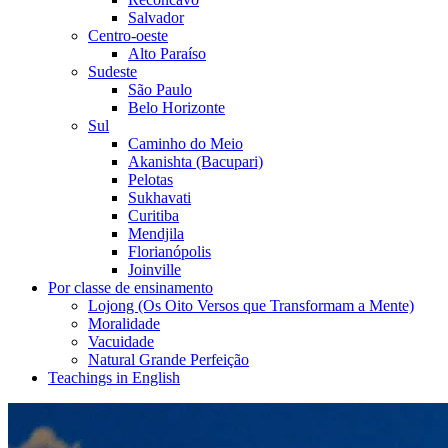
Salvador
Centro-oeste
Alto Paraíso
Sudeste
São Paulo
Belo Horizonte
Sul
Caminho do Meio
Akanishta (Bacupari)
Pelotas
Sukhavati
Curitiba
Mendjila
Florianópolis
Joinville
Por classe de ensinamento
Lojong (Os Oito Versos que Transformam a Mente)
Moralidade
Vacuidade
Natural Grande Perfeição
Teachings in English