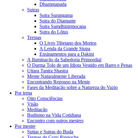
Dhammapada
Sutras
Sutra Surangama
Sutra do Diamante
Sutra Samdhinirmocana
Sutra do Lótus
Termas
O Livro Tibetano dos Mortos
A Lenda da Grande Stupa
Ensinamentos para a Dakini
A Iluminação da Sabedoria Primordial
O Darma Tolo de um Idiota Vestido em Barro e Penas
Uttara Tantra Shastra
Mente Naturalmente Liberada
Encontrando Repouso na Mente
Fases da Meditação sobre a Natureza do Vazio
Por tema
Oito Consciências
Visão
Meditação
Budismo na Vida Cotidiana
Encontro com outros mestres
Por mestre
Suttas e Sutras do Buda
Termas de Guru Rinpoche