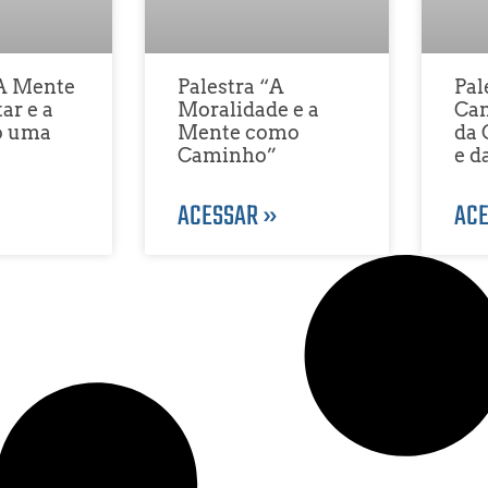
“A Mente
Palestra “A
Pal
ar e a
Moralidade e a
Cam
o uma
Mente como
da 
Caminho”
e d
»
ACESSAR »
ACE