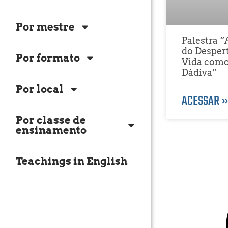
Por mestre
Palestra 
do Despert
Por formato
Vida com
Dádiva”
Por local
ACESSAR 
Por classe de
ensinamento
Teachings in English