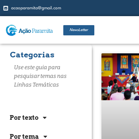
acaoparamita@gmail.com
NewsLetter
Categorias
Use este guia para
pesquisar temas nas
Linhas Temáticas
Por texto
Por tema