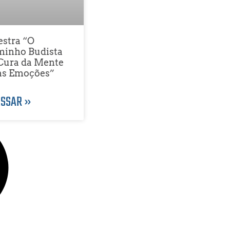
estra “O
inho Budista
Cura da Mente
as Emoções”
SSAR »